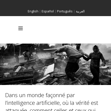
English
|
Español
|
Português
|
العربية
Dans un monde façonné par
l’intelligence artificielle, où la vérité est
attaquée, comment celles et ceux qui