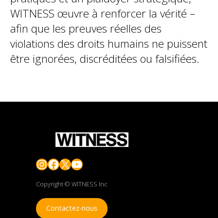
WITNESS œuvre à renforcer la vérité –
afin que les preuves réelles des
violations des droits humains ne puissent
être ignorées, discréditées ou falsifiées.
Instagram
Facebook
X
YouTube
Copyright © WITNESS Inc
Contactez-nous