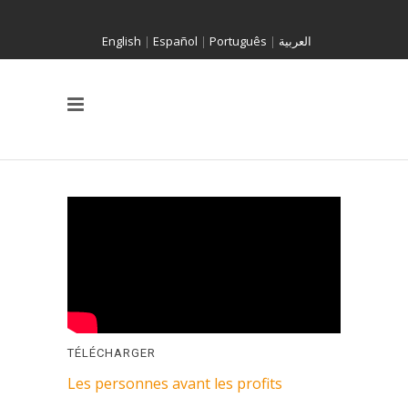
English
|
Español
|
Português
|
العربية
TÉLÉCHARGER
Les personnes avant les profits